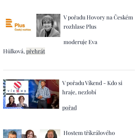
V pořadu Hovory na Českém
rozhlase Plus
moderuje Eva
Hůlková,
přehrát
V pořadu Víkend - Kdo si
hraje, nezlobí
pořad
Hostem tříkrálového