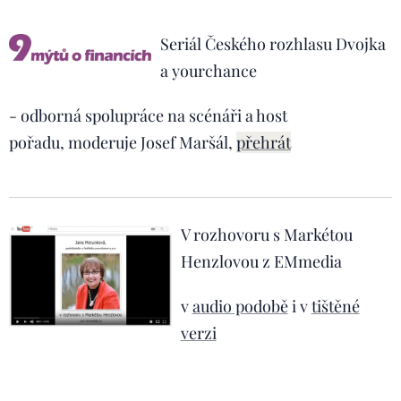
Seriál Českého rozhlasu Dvojka
a yourchance
- odborná spolupráce na scénáři a host
pořadu, moderuje Josef Maršál,
přehrát
V rozhovoru s Markétou
Henzlovou z EMmedia
v
audio podobě
i v
tištěné
verzi