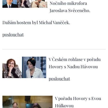
Nočního mikrofora
Jaroslava Svěceného.
Dalším hostem byl Michal Vaněček.
poslouchat
V Českém rohlase v pořadu
Hovory s Naďou Hávovou
poslouchat
V pořadu Hovory s Evou
Hůlkovou