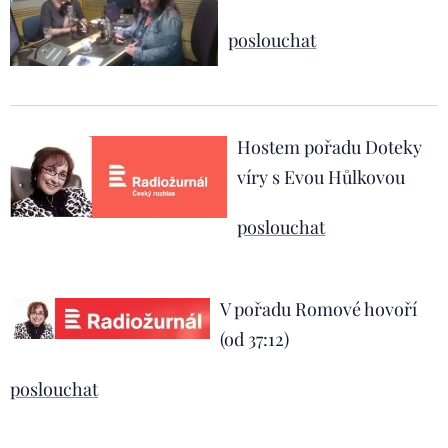
poslouchat
Hostem pořadu Doteky
víry s Evou Hůlkovou
poslouchat
V pořadu Romové hovoří
(od 37:12)
poslouchat