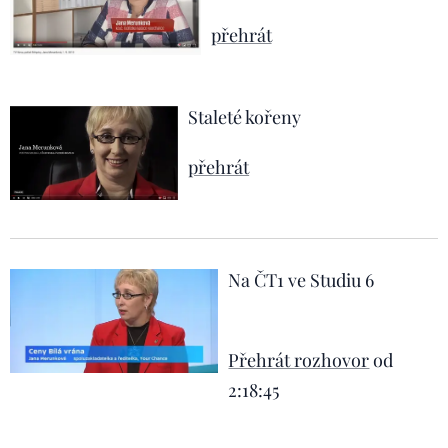
přehrát
Staleté kořeny
přehrát
Na ČT1 ve Studiu 6
Přehrát rozhovor
od
2:18:45