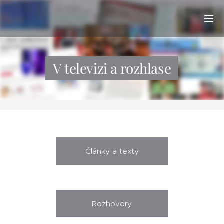
V televizi a rozhlase
Články a texty
Rozhovory