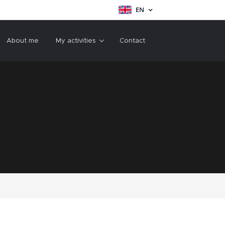
EN
About me
My activities
Contact