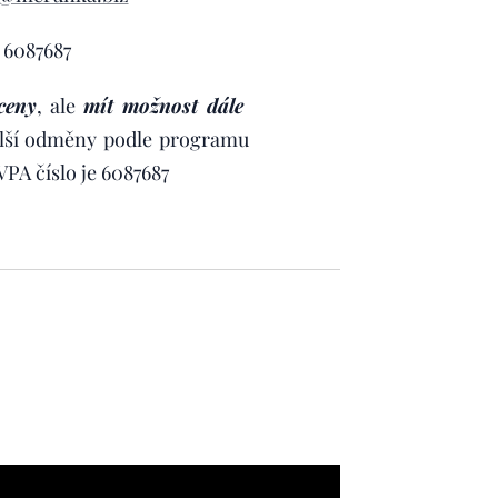
e 6087687
ceny
, ale
mít možnost dále
lší odměny podle programu
PA číslo je 6087687