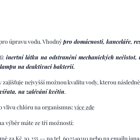
j pro úpravu vodu. Vhodný
pro domácnosti, kanceláře, res
ti:
inertní látku na odstranění mechanických nečistot, 
lampu na deaktivaci bakterií.
zajišťuje nejvyšší možnou kvalitu vody, kterou následn
vířata, na zalévání květin
.
 o vlivu chlóru na organismus:
více zde
 na výběr máte ze tří možností:
 mě za Kč 30.255,-- na tel. 602549310 nebo na emailu
jan