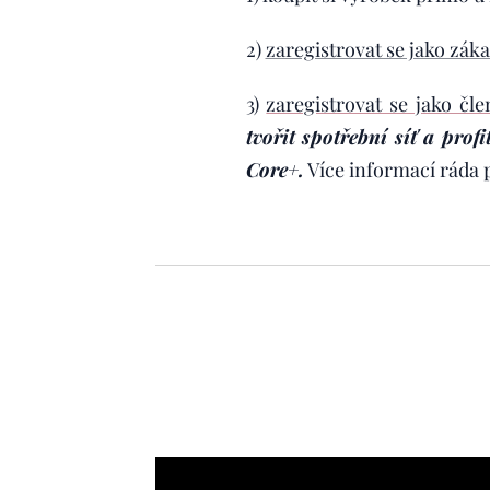
2)
zaregistrovat se jako zák
3)
zaregistrovat se jako čl
tvořit spotřební síť a pro
Core+.
Více informací ráda p