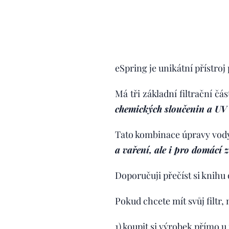
eSpring je unikátní přístro
Má tři základní filtrační čás
chemických sloučenin a UV 
Tato kombinace úpravy vody 
a vaření, ale i pro domácí z
Doporučuji přečíst si knihu
Pokud chcete mít svůj filtr,
1) koupit si výrobek přímo u