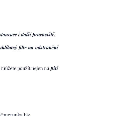
taurace i další pracoviště.
uhlíkový filtr na odstranění
ě můžete použít nejen na
pití
a@merunka.biz