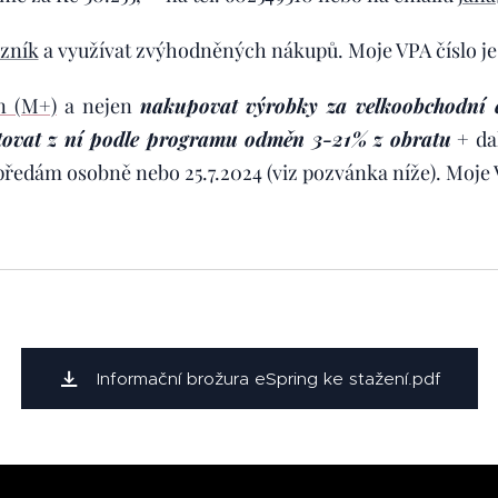
azník
a využívat zvýhodněných nákupů. Moje VPA číslo j
en (M+)
a nejen
nakupovat výrobky za velkoobchodní 
fitovat z ní podle programu odměn 3-21% z obratu
+ da
ředám osobně nebo 25.7.2024 (viz pozvánka níže). Moje V
Informační brožura eSpring ke stažení.pdf