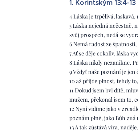
1. Korintským 13:4-13
4 Láska je trpělivá, laskavá
5 Láska nejedná nečestně, n
svůj prospěch, nedá se vydrá
6 Nemá radost ze špatnosti,
7 Ať se děje cokoliv, láska vy
8 Láska nikdy nezanikne. Pr
9 Vždyť naše poznání je jen 
10 až přijde plnost, tehdy 
11 Dokud jsem byl dítě, mluvi
mužem, překonal jsem to, co
12 Nyní vidíme jako v zrcad
poznám plně, jako Bůh zná
13 A tak zůstává víra, naděje, 