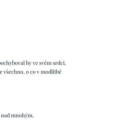
pochyboval by ve svém srdci,
 že všechno, o co v modlitbě
ji nad mnohým.