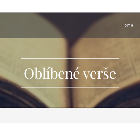
Home
Oblíbené verše