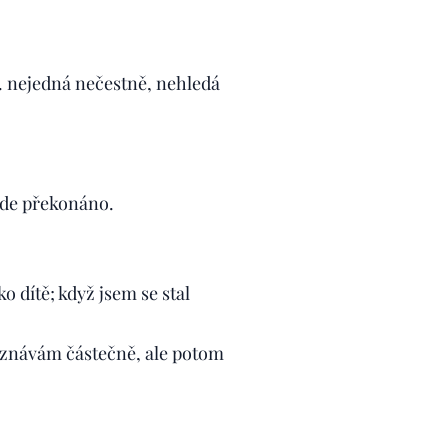
y. nejedná nečestně, nehledá
bude překonáno.
o dítě; když jsem se stal
poznávám částečně, ale potom