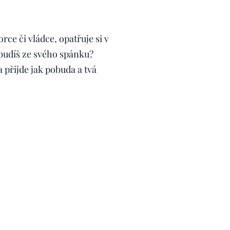
rce či vládce, opatřuje si v
obudíš ze svého spánku?
a přijde jak pobuda a tvá