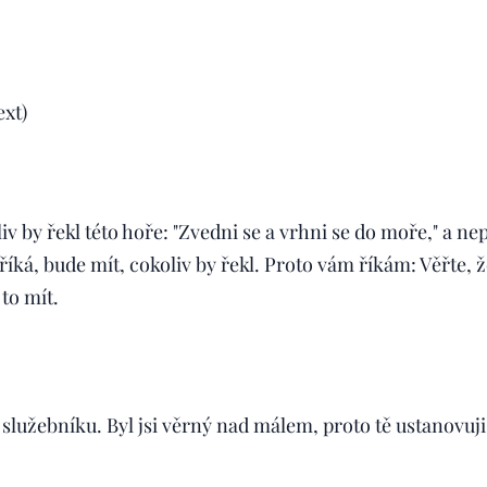
ext)
v by řekl této hoře: "Zvedni se a vrhni se do moře," a ne
co říká, bude mít, cokoliv by řekl. Proto vám říkám: Věřte,
 to mít.
služebníku. Byl jsi věrný nad málem, proto tě ustanovu