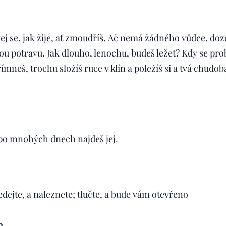
ej se, jak žije, ať zmoudříš. Ač nemá žádného vůdce, dozo
vou potravu. Jak dlouho, lenochu, budeš ležet? Kdy se pr
ímneš, trochu složíš ruce v klín a poležíš si a tvá chudob
 po mnohých dnech najdeš jej.
edejte, a naleznete; tlučte, a bude vám otevřeno