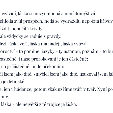
, nezávidí, láska se nevychloubá a není domýšlivá.
ehledá svůj prospěch, nedá se vydráždit, nepočítá křivd
ždit, nepočítá křivdy.
 ale vždycky se raduje z pravdy.
drží, láska věří, láska má naději, láska vytrvá.
oroctví - to pomine; jazyky - ty ustanou; poznání - to 
částečné, i naše prorokování je jen částečné;
to, co je částečné, bude překonáno.
l jsem jako dítě, smýšlel jsem jako dítě, usuzoval jsem jak
 je dětinské.
le, jen v hádance, potom však uzříme tváří v tvář. Nyní 
 mne.
láska - ale největší z té trojice je láska.