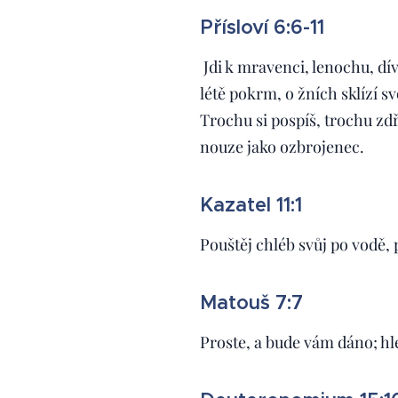
Přísloví 6:6-11
Jdi k mravenci, lenochu, dív
létě pokrm, o žních sklízí s
Trochu si pospíš, trochu zdř
nouze jako ozbrojenec.
Kazatel 11:1
Pouštěj chléb svůj po vodě,
Matouš 7:7
Proste, a bude vám dáno; hl