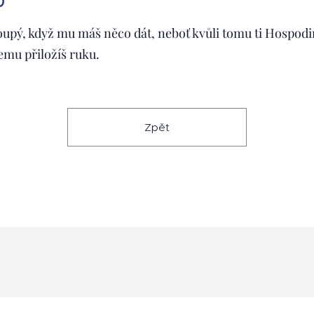
0
upý, když mu máš něco dát, neboť kvůli tomu ti Hospodi
čemu přiložíš ruku.
Zpět