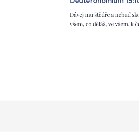
Deuteronomium 15:1
Dávej mu štědře a nebuď sko
všem, co děláš, ve všem, k 