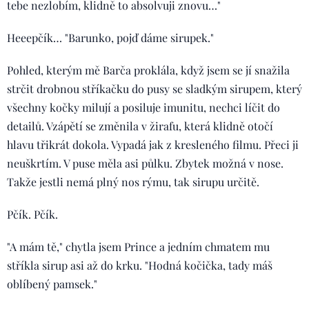
tebe nezlobím, klidně to absolvuji znovu…"
Heeepčík… "Barunko, pojď dáme sirupek."
Pohled, kterým mě Barča proklála, když jsem se jí snažila
strčit drobnou stříkačku do pusy se sladkým sirupem, který
všechny kočky milují a posiluje imunitu, nechci líčit do
detailů. Vzápětí se změnila v žirafu, která klidně otočí
hlavu třikrát dokola. Vypadá jak z kresleného filmu. Přeci ji
neuškrtím. V puse měla asi půlku. Zbytek možná v nose.
Takže jestli nemá plný nos rýmu, tak sirupu určitě.
Pčík. Pčík.
"A mám tě," chytla jsem Prince a jedním chmatem mu
stříkla sirup asi až do krku. "Hodná kočička, tady máš
oblíbený pamsek."