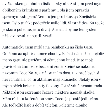
dvířka, sken palubního lístku, taky nic. A stojím před mým
oblíbeným krámkem s parfémy… Šla jsem opravdu
správným vstupem? Není to jen pro letušky? Znejistěla
jsem. Bylo tu fakt podezřele málo lidí. Vlastně dva. Na to, že
je skoro poledne, je to divný. Ale snad by mě ten systém
nějak varoval, nepustil, vrátil…
Automaticky jsem mrkla na palubenku na číslo Gatu.
Odlétám až úplně z konce chodby. Kafe si dám až co nejblíž
mého gatu, ale parfémy si očmuchnu hned. Je to moje
pravidelná činnost v bezcelní zóně. Stejně se nakonec
navoním Coco No. 5, ale času mám dost, tak proč bych si
nevychutnala, co tu aktuálně mají krásného. Někdy jsou v
mých očích krásné jen ty flakony. Ostré vůně nemám ráda.
Některé jsou extrémně řezavé, některé naopak sladké.
Mám ráda tu kořeněnou směs Coco. Je prostě jedinečná.
Ale teď ještě kafe a dobít telefon. Poletíme dlouho.