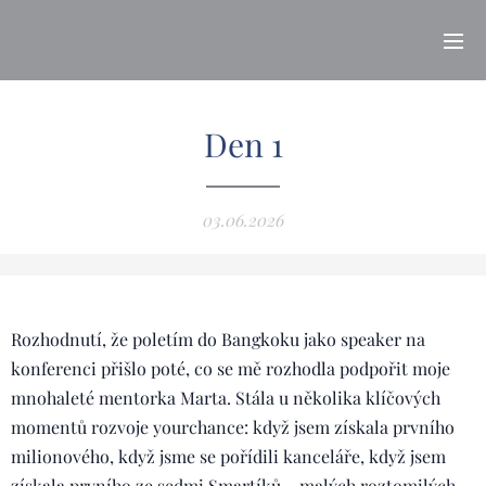
Den 1
03.06.2026
Rozhodnutí, že poletím do Bangkoku jako speaker na
konferenci přišlo poté, co se mě rozhodla podpořit moje
mnohaleté mentorka Marta. Stála u několika klíčových
momentů rozvoje yourchance: když jsem získala prvního
milionového, když jsme se pořídili kanceláře, když jsem
získala prvního ze sedmi Smartíků – malých roztomilých