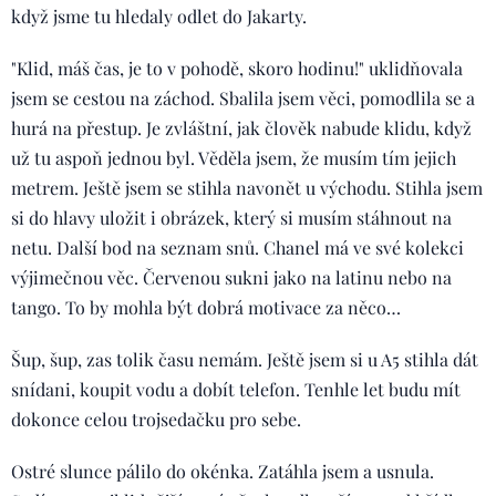
když jsme tu hledaly odlet do Jakarty.
"Klid, máš čas, je to v pohodě, skoro hodinu!" uklidňovala
jsem se cestou na záchod. Sbalila jsem věci, pomodlila se a
hurá na přestup. Je zvláštní, jak člověk nabude klidu, když
už tu aspoň jednou byl. Věděla jsem, že musím tím jejich
metrem. Ještě jsem se stihla navonět u východu. Stihla jsem
si do hlavy uložit i obrázek, který si musím stáhnout na
netu. Další bod na seznam snů. Chanel má ve své kolekci
výjimečnou věc. Červenou sukni jako na latinu nebo na
tango. To by mohla být dobrá motivace za něco…
Šup, šup, zas tolik času nemám. Ještě jsem si u A5 stihla dát
snídani, koupit vodu a dobít telefon. Tenhle let budu mít
dokonce celou trojsedačku pro sebe.
Ostré slunce pálilo do okénka. Zatáhla jsem a usnula.