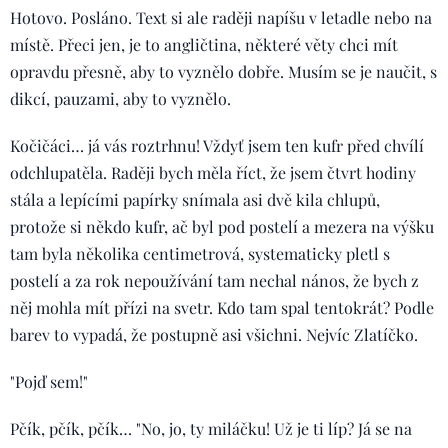
Hotovo. Posláno. Text si ale raději napíšu v letadle nebo na
místě. Přeci jen, je to angličtina, některé věty chci mít
opravdu přesně, aby to vyznělo dobře. Musím se je naučit, s
dikcí, pauzami, aby to vyznělo.
Kočičáci… já vás roztrhnu! Vždyť jsem ten kufr před chvílí
odchlupatěla. Raději bych měla říct, že jsem čtvrt hodiny
stála a lepícími papírky snímala asi dvě kila chlupů,
protože si někdo kufr, ač byl pod postelí a mezera na výšku
tam byla několika centimetrová, systematicky pletl s
postelí a za rok nepoužívání tam nechal nános, že bych z
něj mohla mít přízi na svetr. Kdo tam spal tentokrát? Podle
barev to vypadá, že postupně asi všichni. Nejvíc Zlatíčko.
"Pojď sem!"
Pčík, pčík, pčík… "No, jo, ty miláčku! Už je ti líp? Já se na