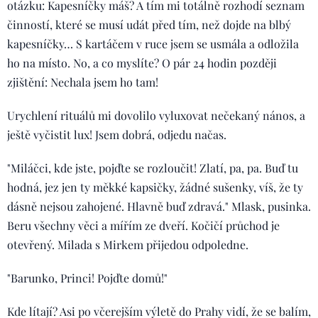
otázku: Kapesníčky máš? A tím mi totálně rozhodí seznam
činností, které se musí udát před tím, než dojde na blbý
kapesníčky… S kartáčem v ruce jsem se usmála a odložila
ho na místo. No, a co myslíte? O pár 24 hodin později
zjištění: Nechala jsem ho tam!
Urychlení rituálů mi dovolilo vyluxovat nečekaný nános, a
ještě vyčistit lux! Jsem dobrá, odjedu načas.
"Miláčci, kde jste, pojďte se rozloučit! Zlatí, pa, pa. Buď tu
hodná, jez jen ty měkké kapsičky, žádné sušenky, víš, že ty
dásně nejsou zahojené. Hlavně buď zdravá." Mlask, pusinka.
Beru všechny věci a mířím ze dveří. Kočičí průchod je
otevřený. Milada s Mirkem přijedou odpoledne.
"Barunko, Princi! Pojďte domů!"
Kde lítají? Asi po včerejším výletě do Prahy vidí, že se balím,