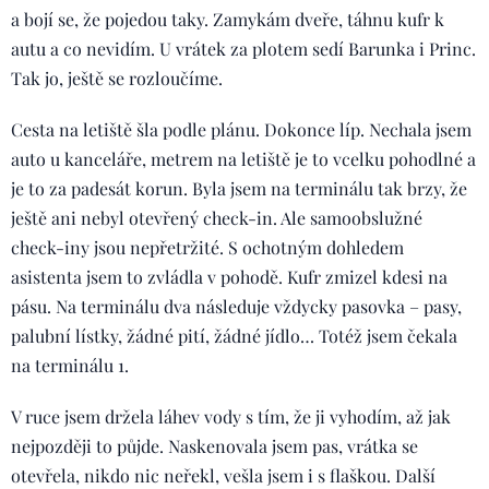
a bojí se, že pojedou taky. Zamykám dveře, táhnu kufr k
autu a co nevidím. U vrátek za plotem sedí Barunka i Princ.
Tak jo, ještě se rozloučíme.
Cesta na letiště šla podle plánu. Dokonce líp. Nechala jsem
auto u kanceláře, metrem na letiště je to vcelku pohodlné a
je to za padesát korun. Byla jsem na terminálu tak brzy, že
ještě ani nebyl otevřený check-in. Ale samoobslužné
check-iny jsou nepřetržité. S ochotným dohledem
asistenta jsem to zvládla v pohodě. Kufr zmizel kdesi na
pásu. Na terminálu dva následuje vždycky pasovka – pasy,
palubní lístky, žádné pití, žádné jídlo… Totéž jsem čekala
na terminálu 1.
V ruce jsem držela láhev vody s tím, že ji vyhodím, až jak
nejpozději to půjde. Naskenovala jsem pas, vrátka se
otevřela, nikdo nic neřekl, vešla jsem i s flaškou. Další