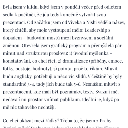
Byla jsem v klidu, když jsem v pondělí večer před odletem
sedla k počítači, že jdu tedy konečně vytvořit svou
prezentaci. Od začátku jsem od Viveka a Nishi věděla název,
který chtěli, aby moje vystoupení mělo: Leadership s
dopadem – budování mostů mezi byznysem a sociální
změnou. Otevřela jsem grafický program a přemýšlela pár
minut nad strukturou proslovu: 1) úvodní myšlenka –
konstatování, co chci říct, 2) dramatizace (příběhy, emoce,
fotky, postoje, hodnoty), 3) pointa, proč to říkám. Mluvit
budu anglicky, potřebuji o něco víc slidů. V češtině by byly
standardně 3-4, tady jich bude tak 5-6. Nesnáším mluvit s
prezentacemi, kde mají být poznámky, texty. Svazují mě,
nedávají mi prostor vnímat publikum. Ideální je, když po
mě nic takového nechtějí.
Co chci ukázat mezi řádky? Třeba to, že jsem z Prahy!