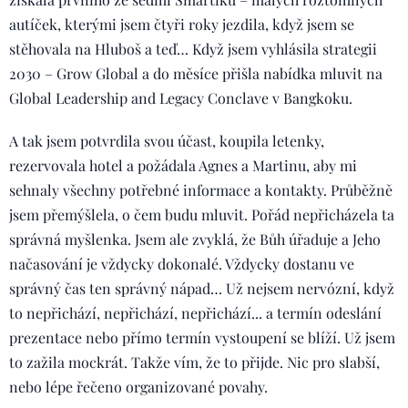
autíček, kterými jsem čtyři roky jezdila, když jsem se
stěhovala na Hluboš a teď… Když jsem vyhlásila strategii
2030 – Grow Global a do měsíce přišla nabídka mluvit na
Global Leadership and Legacy Conclave v Bangkoku.
A tak jsem potvrdila svou účast, koupila letenky,
rezervovala hotel a požádala Agnes a Martinu, aby mi
sehnaly všechny potřebné informace a kontakty. Průběžně
jsem přemýšlela, o čem budu mluvit. Pořád nepřicházela ta
správná myšlenka. Jsem ale zvyklá, že Bůh úřaduje a Jeho
načasování je vždycky dokonalé. Vždycky dostanu ve
správný čas ten správný nápad… Už nejsem nervózní, když
to nepřichází, nepřichází, nepřichází... a termín odeslání
prezentace nebo přímo termín vystoupení se blíží. Už jsem
to zažila mockrát. Takže vím, že to přijde. Nic pro slabší,
nebo lépe řečeno organizované povahy.