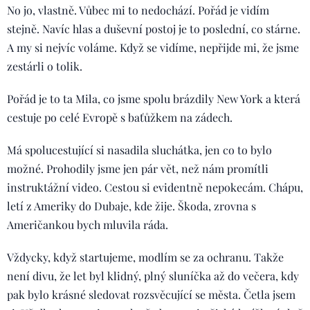
No jo, vlastně. Vůbec mi to nedochází. Pořád je vidím
stejně. Navíc hlas a duševní postoj je to poslední, co stárne.
A my si nejvíc voláme. Když se vidíme, nepřijde mi, že jsme
zestárli o tolik.
Pořád je to ta Mila, co jsme spolu brázdily New York a která
cestuje po celé Evropě s baťůžkem na zádech.
Má spolucestující si nasadila sluchátka, jen co to bylo
možné. Prohodily jsme jen pár vět, než nám promítli
instruktážní video. Cestou si evidentně nepokecám. Chápu,
letí z Ameriky do Dubaje, kde žije. Škoda, zrovna s
Američankou bych mluvila ráda.
Vždycky, když startujeme, modlím se za ochranu. Takže
není divu, že let byl klidný, plný sluníčka až do večera, kdy
pak bylo krásné sledovat rozsvěcující se města. Četla jsem