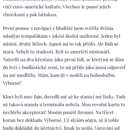
vůči euro-americké kultuře. Všechno je psané jejich
vlnovkami a pak latinkou.
První pomoc s navigací z bludiště jsem svěřila dvěma
mladým sympaťákům v jakési školní uniformě. Jeden byl
místní, druhý Běloch. Aspoň mi to tak přišlo. Ale Bůh se
stará. Nebyli to studenti. Byli to američtí misionáři.
Natrefit na dva křesťany jako první lidi, se kterými se dám
do řeči v budhistické zemi, to mi přišlo jako jasná odpověď
na mé modlitby. Mám, kam jít v neděli na bohoslužbu.
Výborně!
Kluci byli moc fajn, dovedli mě až ke stanici mé linky. Tady
už taková sranda u terminálu nebyla. Mou revolut kartu to
nechtělo akceptovat! Musím použít firemní. Na třicet
korun bez dokladu. Výborně. Už slyším ségru, až jí tohle
budu dokládat do účetnictví. Jinak to nešlo. Varování od