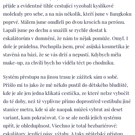
přijde a evidentně tihle cestující vyzobali kyslíkové
molekuly pro sebe, a na nás několik, kteří jsme v Bangkoku
poprvé. Málem jsme omdleli po dvou krocích na perónu.
Lapali jsme po dechu a snažili se rychle dostat k
eskalátorům v domnění, že nám to nějak pomůže. Omyl. I
dole je prádelna. Pochopila jsem, proč asijská kosmetika je
stavěná na bázi, že se vás drží a nepustí. Kdybych měla
make-up, za chvíli bych ho viděla téct po chodníku.
Systém přestupu na jinou trasu je zážitek sám o sobě.
Přišlo mi to jako že mě někdo pustil do dětského bludiště,
kde je ale jen jedna klikatá cestička, ze které nelze vybočit
do té doby, než tě vyplivne přímo doprostřed vestibulu jiné
stanice metra, kde si ale naopak můžeš vybrat asi deset
variant, kam pokračovat. Co se ale nedá jejich systému
upřít, je ohleduplnost. Všechno je total bezbariérové:
eskalátory, jezdící pásy, výtahy. A taky přátelský přístup