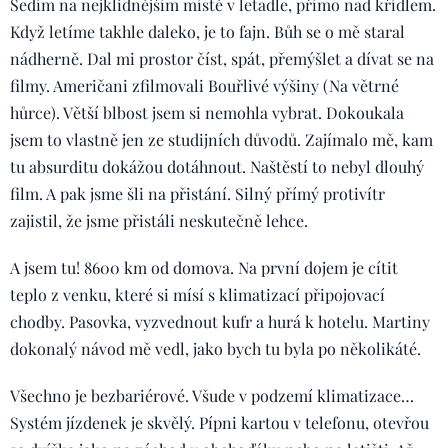
Sedím na nejklidnějším místě v letadle, přímo nad křídlem.
Když letíme takhle daleko, je to fajn. Bůh se o mě staral
nádherně. Dal mi prostor číst, spát, přemýšlet a dívat se na
filmy. Američani zfilmovali Bouřlivé výšiny (Na větrné
hůrce). Větší blbost jsem si nemohla vybrat. Dokoukala
jsem to vlastně jen ze studijních důvodů. Zajímalo mě, kam
tu absurditu dokážou dotáhnout. Naštěstí to nebyl dlouhý
film. A pak jsme šli na přistání. Silný přímý protivítr
zajistil, že jsme přistáli neskutečně lehce.
A jsem tu! 8600 km od domova. Na první dojem je cítit
teplo z venku, které si mísí s klimatizací připojovací
chodby. Pasovka, vyzvednout kufr a hurá k hotelu. Martiny
dokonalý návod mě vedl, jako bych tu byla po několikáté.
Všechno je bezbariérové. Všude v podzemí klimatizace…
Systém jízdenek je skvělý. Pípni kartou v telefonu, otevřou