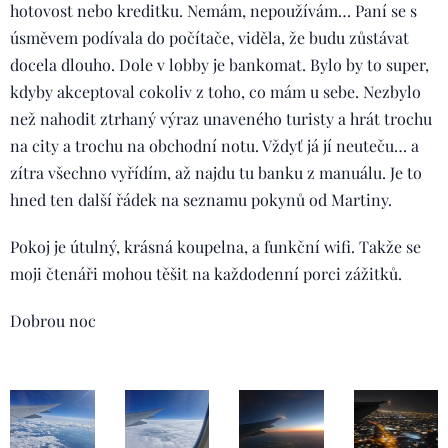
hotovost nebo kreditku. Nemám, nepoužívám… Paní se s
úsměvem podívala do počítače, viděla, že budu zůstávat
docela dlouho. Dole v lobby je bankomat. Bylo by to super,
kdyby akceptoval cokoliv z toho, co mám u sebe. Nezbylo
než nahodit ztrhaný výraz unaveného turisty a hrát trochu
na city a trochu na obchodní notu. Vždyť já jí neuteču… a
zítra všechno vyřídím, až najdu tu banku z manuálu. Je to
hned ten další řádek na seznamu pokynů od Martiny.
Pokoj je útulný, krásná koupelna, a funkční wifi. Takže se
moji čtenáři mohou těšit na každodenní porci zážitků.
Dobrou noc