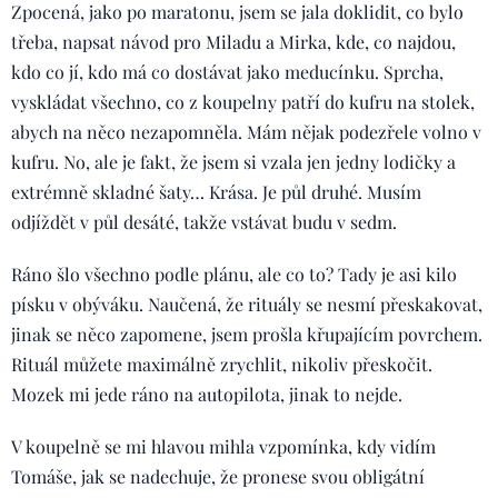
Zpocená, jako po maratonu, jsem se jala doklidit, co bylo
třeba, napsat návod pro Miladu a Mirka, kde, co najdou,
kdo co jí, kdo má co dostávat jako meducínku. Sprcha,
vyskládat všechno, co z koupelny patří do kufru na stolek,
abych na něco nezapomněla. Mám nějak podezřele volno v
kufru. No, ale je fakt, že jsem si vzala jen jedny lodičky a
extrémně skladné šaty… Krása. Je půl druhé. Musím
odjíždět v půl desáté, takže vstávat budu v sedm.
Ráno šlo všechno podle plánu, ale co to? Tady je asi kilo
písku v obýváku. Naučená, že rituály se nesmí přeskakovat,
jinak se něco zapomene, jsem prošla křupajícím povrchem.
Rituál můžete maximálně zrychlit, nikoliv přeskočit.
Mozek mi jede ráno na autopilota, jinak to nejde.
V koupelně se mi hlavou mihla vzpomínka, kdy vidím
Tomáše, jak se nadechuje, že pronese svou obligátní