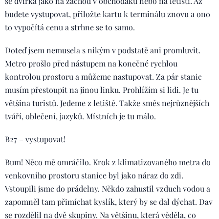
se dvířka jako na záchod v obchoďáku nebo na letišti. Až
budete vystupovat, přiložte kartu k terminálu znovu a ono
to vypočítá cenu a strhne se to samo.
Doteď jsem nemusela s nikým v podstatě ani promluvit.
Metro prošlo před nástupem na konečné rychlou
kontrolou prostoru a můžeme nastupovat. Za pár stanic
musím přestoupit na jinou linku. Prohlížím si lidi. Je tu
většina turistů. Jedeme z letiště. Takže směs nejrůznějších
tváří, oblečení, jazyků. Místních je tu málo.
B27 – vystupovat!
Bum! Něco mě omráčilo. Krok z klimatizovaného metra do
venkovního prostoru stanice byl jako náraz do zdi.
Vstoupili jsme do prádelny. Někdo zahustil vzduch vodou a
zapomněl tam přimíchat kyslík, který by se dal dýchat. Dav
se rozdělil na dvě skupiny. Na většinu, která věděla, co