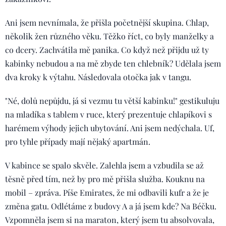
Ani jsem nevnímala, že přišla početnější skupina. Chlap,
několik žen různého věku. Těžko říct, co byly manželky a
co dcery. Zachvátila mě panika. Co když než přijdu už ty
kabinky nebudou a na mě zbyde ten chlebník? Udělala jsem
dva kroky k výtahu. Následovala otočka jak v tangu.
"Né, dolů nepůjdu, já si vezmu tu větší kabinku!" gestikuluju
na mladíka s tablem v ruce, který prezentuje chlapíkovi s
harémem výhody jejich ubytování. Ani jsem nedýchala. Uf,
pro tyhle případy mají nějaký apartmán.
V kabince se spalo skvěle. Zalehla jsem a vzbudila se až
těsně před tím, než by pro mě přišla služba. Kouknu na
mobil – zpráva. Píše Emirates, že mi odbavili kufr a že je
změna gatu. Odlétáme z budovy A a já jsem kde? Na Béčku.
Vzpomněla jsem si na maraton, který jsem tu absolvovala,