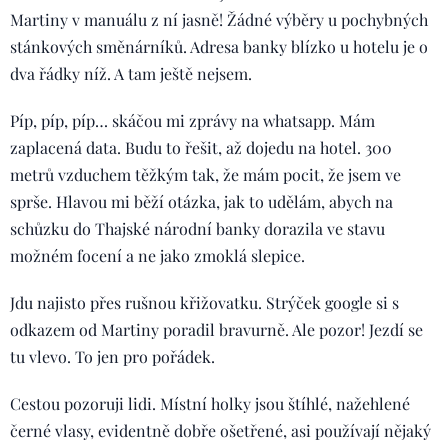
Martiny v manuálu z ní jasně! Žádné výběry u pochybných
stánkových směnárníků. Adresa banky blízko u hotelu je o
dva řádky níž. A tam ještě nejsem.
Píp, píp, píp… skáčou mi zprávy na whatsapp. Mám
zaplacená data. Budu to řešit, až dojedu na hotel. 300
metrů vzduchem těžkým tak, že mám pocit, že jsem ve
sprše. Hlavou mi běží otázka, jak to udělám, abych na
schůzku do Thajské národní banky dorazila ve stavu
možném focení a ne jako zmoklá slepice.
Jdu najisto přes rušnou křižovatku. Strýček google si s
odkazem od Martiny poradil bravurně. Ale pozor! Jezdí se
tu vlevo. To jen pro pořádek.
Cestou pozoruji lidi. Místní holky jsou štíhlé, nažehlené
černé vlasy, evidentně dobře ošetřené, asi používají nějaký