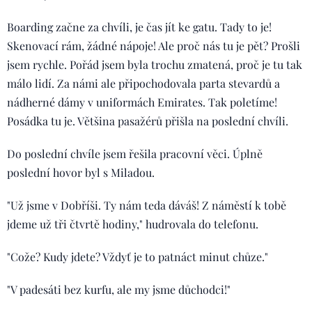
Boarding začne za chvíli, je čas jít ke gatu. Tady to je!
Skenovací rám, žádné nápoje! Ale proč nás tu je pět? Prošli
jsem rychle. Pořád jsem byla trochu zmatená, proč je tu tak
málo lidí. Za námi ale připochodovala parta stevardů a
nádherné dámy v uniformách Emirates. Tak poletíme!
Posádka tu je. Většina pasažérů přišla na poslední chvíli.
Do poslední chvíle jsem řešila pracovní věci. Úplně
poslední hovor byl s Miladou.
"Už jsme v Dobříši. Ty nám teda dáváš! Z náměstí k tobě
jdeme už tři čtvrtě hodiny," hudrovala do telefonu.
"Cože? Kudy jdete? Vždyť je to patnáct minut chůze."
"V padesáti bez kurfu, ale my jsme důchodci!"