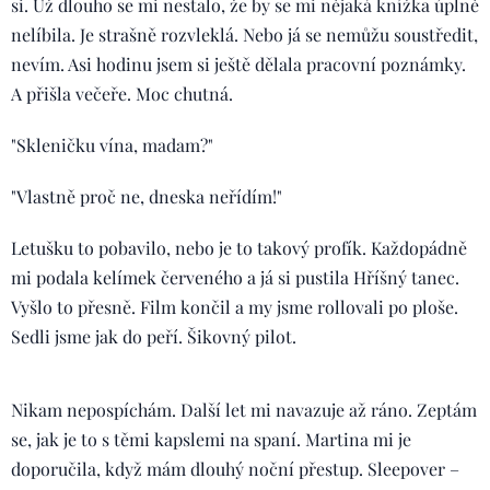
si. Už dlouho se mi nestalo, že by se mi nějaká knížka úplně
nelíbila. Je strašně rozvleklá. Nebo já se nemůžu soustředit,
nevím. Asi hodinu jsem si ještě dělala pracovní poznámky.
A přišla večeře. Moc chutná.
"Skleničku vína, madam?"
"Vlastně proč ne, dneska neřídím!"
Letušku to pobavilo, nebo je to takový profík. Každopádně
mi podala kelímek červeného a já si pustila Hříšný tanec.
Vyšlo to přesně. Film končil a my jsme rollovali po ploše.
Sedli jsme jak do peří. Šikovný pilot.
Nikam nepospíchám. Další let mi navazuje až ráno. Zeptám
se, jak je to s těmi kapslemi na spaní. Martina mi je
doporučila, když mám dlouhý noční přestup. Sleepover –