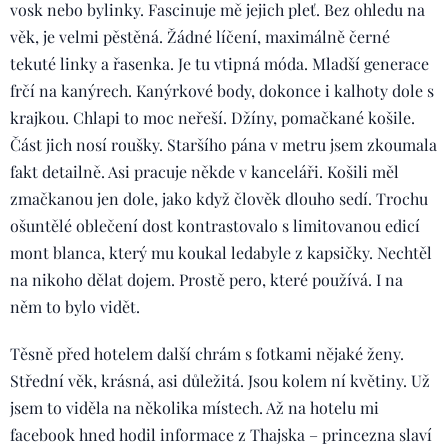
vosk nebo bylinky. Fascinuje mě jejich pleť. Bez ohledu na
věk, je velmi pěstěná. Žádné líčení, maximálně černé
tekuté linky a řasenka. Je tu vtipná móda. Mladší generace
frčí na kanýrech. Kanýrkové body, dokonce i kalhoty dole s
krajkou. Chlapi to moc neřeší. Džíny, pomačkané košile.
Část jich nosí roušky. Staršího pána v metru jsem zkoumala
fakt detailně. Asi pracuje někde v kanceláři. Košili měl
zmačkanou jen dole, jako když člověk dlouho sedí. Trochu
ošuntělé oblečení dost kontrastovalo s limitovanou edicí
mont blanca, který mu koukal ledabyle z kapsičky. Nechtěl
na nikoho dělat dojem. Prostě pero, které používá. I na
něm to bylo vidět.
Těsně před hotelem další chrám s fotkami nějaké ženy.
Střední věk, krásná, asi důležitá. Jsou kolem ní květiny. Už
jsem to viděla na několika místech. Až na hotelu mi
facebook hned hodil informace z Thajska – princezna slaví