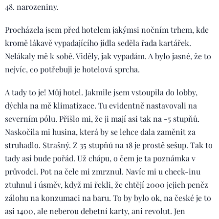
48. narozeniny.
Procházela jsem před hotelem jakýmsi nočním trhem, kde
kromě lákavě vypadajícího jídla seděla řada kartářek.
Nelákaly mě k sobě. Viděly, jak vypadám. A bylo jasné, že to
nejvíc, co potřebuji je hotelová sprcha.
A tady to je! Můj hotel. Jakmile jsem vstoupila do lobby,
dýchla na mě klimatizace. Tu evidentně nastavovali na
severním pólu. Přišlo mi, že ji mají asi tak na -5 stupňů.
Naskočila mi husina, která by se lehce dala zaměnit za
struhadlo. Strašný. Z 35 stupňů na 18 je prostě sešup. Tak to
tady asi bude pořád. Už chápu, o čem je ta poznámka v
průvodci. Pot na čele mi zmrznul. Navíc mi u check-inu
ztuhnul i úsměv, když mi řekli, že chtějí 2000 jejich peněz
zálohu na konzumaci na baru. To by bylo ok, na české je to
asi 1400, ale neberou debetní karty, ani revolut. Jen