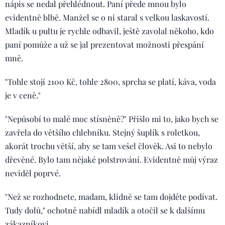
nápis se nedal přehlédnout. Paní přede mnou bylo
evidentně blbě. Manžel se o ni staral s velkou laskavostí.
Mladík u pultu je rychle odbavil, ještě zavolal někoho, kdo
paní pomůže a už se jal prezentovat možnosti přespání
mně.
"Tohle stojí 2100 Kč, tohle 2800, sprcha se platí, káva, voda
je v ceně."
"Nepůsobí to malé moc stísněně?" Přišlo mi to, jako bych se
zavřela do většího chlebníku. Stejný šuplík s roletkou,
akorát trochu větší, aby se tam vešel člověk. Asi to nebylo
dřevěné. Bylo tam nějaké polstrování. Evidentně můj výraz
neviděl poprvé.
"Než se rozhodnete, madam, klidně se tam dojděte podívat.
Tudy dolů," ochotně nabídl mladík a otočil se k dalšímu
zákazníkovi.