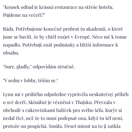
"Kousek odtud je krásná restaurace na střeše hotelu.
Půjdeme na večeři?"
Ráda. Potřebujeme konečně probrat tu akademii, o které
jsme se bavili, že by chtěl rozjet v Evropě. Něco mě k tomu
napadlo. Potřebuji znát podmínky a bližší informace k
obsahu.
"Sure, gladly," odpovídám stručně.
"V sedm v lobby, těším se."
Lynn mi v průběhu odpoledne vyprávěla neskutečný příběh
o své dceři. Aktuálně je vězněná v Thajsku. Převzala v
obchodě s cukrovinkami balíček pro svého šéfa. Kurýr si
nedal říct, než že to musí podepsat ona, když tu šéf není,
protože on pospíchá. Smůla. Deset minut na to ji zatkla