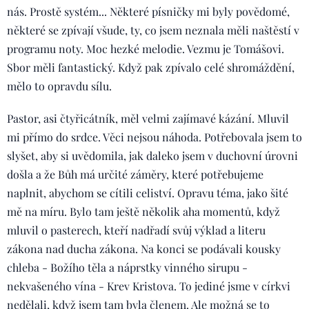
nás. Prostě systém... Některé písničky mi byly povědomé,
některé se zpívají všude, ty, co jsem neznala měli naštěstí v
programu noty. Moc hezké melodie. Vezmu je Tomášovi.
Sbor měli fantastický. Když pak zpívalo celé shromáždění,
mělo to opravdu sílu.
Pastor, asi čtyřicátník, měl velmi zajímavé kázání. Mluvil
mi přímo do srdce. Věci nejsou náhoda. Potřebovala jsem to
slyšet, aby si uvědomila, jak daleko jsem v duchovní úrovni
došla a že Bůh má určité záměry, které potřebujeme
naplnit, abychom se cítili celiství. Opravu téma, jako šité
mě na míru. Bylo tam ještě několik aha momentů, když
mluvil o pasterech, kteří nadřadí svůj výklad a literu
zákona nad ducha zákona. Na konci se podávali kousky
chleba - Božího těla a náprstky vinného sirupu -
nekvašeného vína - Krev Kristova. To jediné jsme v církvi
nedělali, když jsem tam byla členem. Ale možná se to