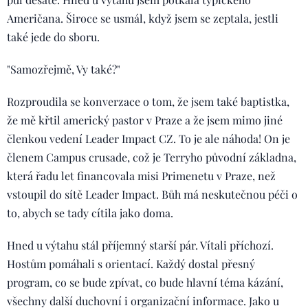
Američana. Široce se usmál, když jsem se zeptala, jestli
také jede do sboru.
"Samozřejmě, Vy také?"
Rozproudila se konverzace o tom, že jsem také baptistka,
že mě křtil americký pastor v Praze a že jsem mimo jiné
členkou vedení Leader Impact CZ. To je ale náhoda! On je
členem Campus crusade, což je Terryho původní základna,
která řadu let financovala misi Primenetu v Praze, než
vstoupil do sítě Leader Impact. Bůh má neskutečnou péči o
to, abych se tady cítila jako doma.
Hned u výtahu stál příjemný starší pár. Vítali příchozí.
Hostům pomáhali s orientací. Každý dostal přesný
program, co se bude zpívat, co bude hlavní téma kázání,
všechny další duchovní i organizační informace. Jako u