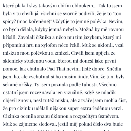
který plakal slzy takovým obřím obloukem... Tak to jsem
byla v tu chvíli já. Všichni se svorně podivili, že je to "too
spicy? (moc kořeněné)" Vždyť je to jemné polévka. Nevím,
co bych dělala, kdyby jemná nebyla. Možná by mě rovnou
křísili. Zavolali číšníka a něco mu tím jazykem, který mi
připomíná hru na xylofon něco řekli. Muž se uklonil, vzal
misku s mou polévkou a zmizel. Chvíli jsem upíjela ze
skleničky studenou vodu, kterou mi donesl jako první
pomoc. Jak chutnalo Pad Thai nevím. Jistě dobře. Snědla
jsem ho, ale vychutnat si ho musím jindy. Vím, že tam byly
sekané oříšky. Ty jsem poznala podle tuhosti. Všechno
ostatní jsem rozeznávala jen vizuálně. Když se mladík
objevil znovu, nesl tutéž misku, ale z tváře jsem mohla číst,
že pro cizinku udělali nějakou super extra ředěnou verzi.
Cizinka ocenila snahu úklonou a rozpačitým úsměvem.
Muž se zájmeme sledoval, jestli můj pokud číslo dva bude