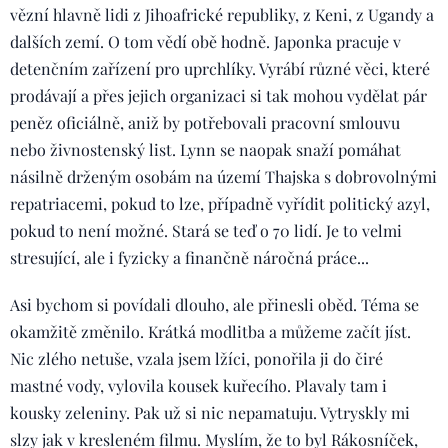
vězní hlavně lidi z Jihoafrické republiky, z Keni, z Ugandy a
dalších zemí. O tom vědí obě hodně. Japonka pracuje v
detenčním zařízení pro uprchlíky. Vyrábí různé věci, které
prodávají a přes jejich organizaci si tak mohou vydělat pár
peněz oficiálně, aniž by potřebovali pracovní smlouvu
nebo živnostenský list. Lynn se naopak snaží pomáhat
násilně drženým osobám na území Thajska s dobrovolnými
repatriacemi, pokud to lze, případně vyřídit politický azyl,
pokud to není možné. Stará se teď o 70 lidí. Je to velmi
stresující, ale i fyzicky a finančně náročná práce...
Asi bychom si povídali dlouho, ale přinesli oběd. Téma se
okamžitě změnilo. Krátká modlitba a můžeme začít jíst.
Nic zlého netuše, vzala jsem lžíci, ponořila ji do čiré
mastné vody, vylovila kousek kuřecího. Plavaly tam i
kousky zeleniny. Pak už si nic nepamatuju. Vytryskly mi
slzy jak v kresleném filmu. Myslím, že to byl Rákosníček,