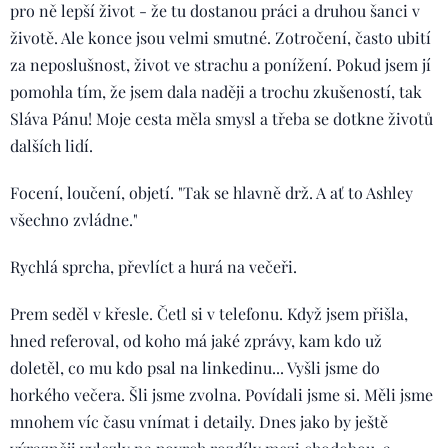
pro ně lepší život - že tu dostanou práci a druhou šanci v
životě. Ale konce jsou velmi smutné. Zotročení, často ubití
za neposlušnost, život ve strachu a ponížení. Pokud jsem jí
pomohla tím, že jsem dala naději a trochu zkušeností, tak
Sláva Pánu! Moje cesta měla smysl a třeba se dotkne životů
dalších lidí.
Focení, loučení, objetí. "Tak se hlavně drž. A ať to Ashley
všechno zvládne."
Rychlá sprcha, převlíct a hurá na večeři.
Prem seděl v křesle. Četl si v telefonu. Když jsem přišla,
hned referoval, od koho má jaké zprávy, kam kdo už
doletěl, co mu kdo psal na linkedinu... Vyšli jsme do
horkého večera. Šli jsme zvolna. Povídali jsme si. Měli jsme
mnohem víc času vnímat i detaily. Dnes jako by ještě