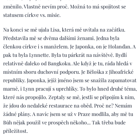
změnilo. Vlastně nevím proč. Možná to má spojitost se
statusem církve vs. misie.
Na konci se mě ujala Lisa, která mě uvítala na začátku.
Představila mě se dvěma dalšími ženami. Jedna byla
členkou církve i s manželem. Je Japonka, on je Holanďan. A
pak tu byla Lynnette. Byla tu párkrát na návštěvě. Bydlí
relativně daleko od Bangkoku. Ale když je tu, ráda hledá v
místním sboru duchovní podporu. Je Běloška z Jihoafrické
republiky. Japonka, jejíž jméno jsem se snažila zapamatovat
marně, i Lynn pracují s uprchlíky. To bylo hned druhé téma,
které nás propojilo. Zeptaly se mě, jestli se připojím k nim,
že jdou do nedaleké restaurace na oběd. Proč ne? Nemám
žádné plány. A navíc jsem se už v Praze modlila, aby mě tu
Bůh nějak použil ve prospěch někoho... Tak třeba bude
příležitost.