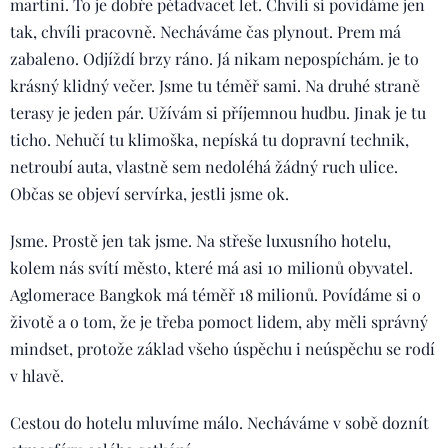
martini. To je dobře pětadvacet let. Chvíli si povídáme jen
tak, chvíli pracovně. Necháváme čas plynout. Prem má
zabaleno. Odjíždí brzy ráno. Já nikam nepospíchám. je to
krásný klidný večer. Jsme tu téměř sami. Na druhé straně
terasy je jeden pár. Užívám si příjemnou hudbu. Jinak je tu
ticho. Nehučí tu klimoška, nepíská tu dopravní technik,
netroubí auta, vlastně sem nedoléhá žádný ruch ulice.
Občas se objeví servírka, jestli jsme ok.
Jsme. Prostě jen tak jsme. Na střeše luxusního hotelu,
kolem nás svítí město, které má asi 10 milionů obyvatel.
Aglomerace Bangkok má téměř 18 milionů. Povídáme si o
životě a o tom, že je třeba pomoct lidem, aby měli správný
mindset, protože základ všeho úspěchu i neúspěchu se rodí
v hlavě.
Cestou do hotelu mluvíme málo. Necháváme v sobě doznít