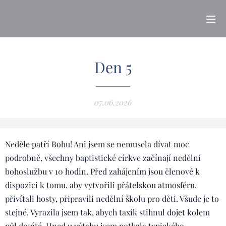
Den 5
07.06.2026
Neděle patří Bohu! Ani jsem se nemusela dívat moc
podrobně, všechny baptistické církve začínají nedělní
bohoslužbu v 10 hodin. Před zahájením jsou členové k
dispozici k tomu, aby vytvořili přátelskou atmosféru,
přivítali hosty, připravili nedělní školu pro děti. Všude je to
stejné. Vyrazila jsem tak, abych taxík stihnul dojet kolem
půl desáté. Hned u výtahu jsem potkala typického