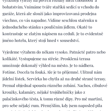
výrazněji vylezly na povrch rozdíly mezi chodobou a
bohatstvím. Vnímáme tváře staříků sedící u vchodu do
garáže, která ale slouží jako improvizovaná prodejna
všechno, co vás napadne. Vidíme seschlou stařenku u
jednoduchého stánku s pouličním jídlem. Okatě to
kontrastuje se zlatým nápisem na ceduli. Je to evidentně
jméno hotelu, který stojí hned v sousedství.
Vyjedeme výtahem do někam vysoko. Patnácté patro nebo
kolikáté. Vystupujeme na střeše. Prosklená terasa
umožnuje dokonalý výhled na město. Je to nádhera.
Fotíme. Docela tu fouká. Ale je to příjemné. Ulítnul nám
jídelní lístek. Servírka ho chytla až na druhé straně terasy.
Premal objednal spoustu různého zobání. Nachos, cibulové
kroužky, kalamáry, nějaké trojúhelníčky jako z
palačinkového těsta, k tomu různé dipy. Pro mě martini,
pro sebe nějaký rum. Přemýšlím, kdy jsem naposled pila