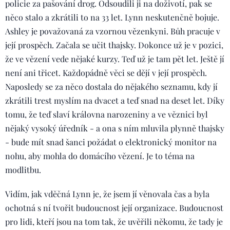
policie za pašování drog. Odsoudili ji na doživotí, pak se
něco stalo a zkrátili to na 33 let. Lynn neskutenčně bojuje.
Ashley je považovaná za vzornou vězenkyni. Bůh pracuje v
její prospěch. Začala se učit thajsky. Dokonce už je v pozici,
že ve vězení vede nějaké kurzy. Teď už je tam pět let. Ještě jí
není ani třicet. Každopádně věci se dějí v její prospěch.
Naposledy se za něco dostala do nějakého seznamu, kdy jí
zkrátili trest myslím na dvacet a teď snad na deset let. Díky
tomu, že teď slaví královna narozeniny a ve věznici byl
nějaký vysoký úředník - a ona s ním mluvila plynně thajsky
- bude mít snad šanci požádat o elektronický monitor na
nohu, aby mohla do domácího vězení. Je to téma na
modlitbu.
Vidím, jak vděčná Lynn je, že jsem jí věnovala čas a byla
ochotná s ní tvořit budoucnost její organizace. Budoucnost
pro lidi, kteří jsou na tom tak, že uvěřili někomu, že tady je