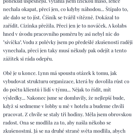
poněkud úspěšnější. Vytáhla jsem lžičkou maso, lehce
nechala okapat, přeci jen, co kdyby náhodou... Štípalo to,
ale dalo se to jíst. Číšník se tvářil vítězně. Dokázal to
zařídit. Cizinka přežila. Přeci jen je to nováček. A kolabs
hned v úvodu pracovního poměru by asi nebyl nic do
"sívíčka". Vodu z polévky jsem po předešlé zkušenosti raději
vynechala, přeci jen taky musí někudy pak odejít a tento
zážitek si ráda odepřu.
Obě je u konce. Lynn má spoustu otázek k tomu, jak
vybudovat strukturu organizace, která by dovolila růst co
do počtu klientů i lidí v týmu... Nějak to řídit, mít
výsledky... Nakonec jsme se domluvily, že nejlepší bude,
když si sedmeme v lobby u mě v hotelu a budeme chvíli
pracovat. Z chvíle se staly tři hodiny. Měla jsem obrovskou
radost. Ona se modlila za to, aby našla někoho se
zkušenostmi. Já se na druhé straně světa modlila, abych