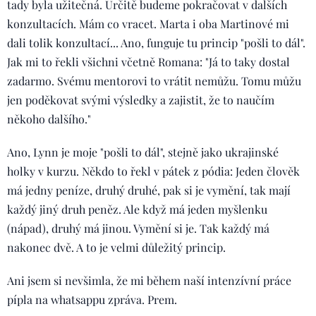
tady byla užitečná. Určitě budeme pokračovat v dalších
konzultacích. Mám co vracet. Marta i oba Martinové mi
dali tolik konzultací... Ano, funguje tu princip "pošli to dál".
Jak mi to řekli všichni včetně Romana: "Já to taky dostal
zadarmo. Svému mentorovi to vrátit nemůžu. Tomu můžu
jen poděkovat svými výsledky a zajistit, že to naučím
někoho dalšího."
Ano, Lynn je moje "pošli to dál", stejně jako ukrajinské
holky v kurzu. Někdo to řekl v pátek z pódia: Jeden člověk
má jedny peníze, druhý druhé, pak si je vymění, tak mají
každý jiný druh peněz. Ale když má jeden myšlenku
(nápad), druhý má jinou. Vymění si je. Tak každý má
nakonec dvě. A to je velmi důležitý princip.
Ani jsem si nevšimla, že mi během naší intenzívní práce
pípla na whatsappu zpráva. Prem.