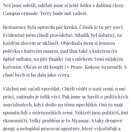
Než jsme odešli, udělali jsme si ještě fotku s dalšími členy
Campus crusade. Terry bude mít radost.
Restaurace byla opravdu pár kroků. Číšník je tu prý nový.
Evidentně jsem chodí pravidelně. Mladík byl úslužný, za
každým slovem se ukláněl. Objednala jsem si jemnou
polévku s kuřecím masem, pad thai také s kuřetem (to
úplně miluju), na pití thajský čaj s mlékem. Voní nějakým
kořením. Občas se dá koupit i v Praze. Kokosy tu neměli. S
chutí bych si ho dala jako včera.
Všichni mě začali zpovídat. Chtěli vědět o naší zemi, o mé
práci, zajímalo je tolik věcí. Pak jsme se bavili o politických
souvislostech, když došlo na téma uprchlíků. Oni tu mají
spoustu lidí z nejrůznějších zemí. Někteří jsou političtí, jiní
ekonomičtí. Velký problém je tu Myamar. A taky drogové
gengy a nelegální pracovní agentury, které vykořišťují a