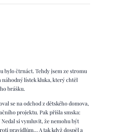
u bylo čtrnáct. Tehdy jsem ze stromu
náhodný lístek kluka, který chtěl
ího brášku.
avoval se na odchod z dětského domova,
ačního projektu. Pak přišla smska:
" Nedal si vymluvit, že nemohu být
oti pravidlům... A tak když dospěl a