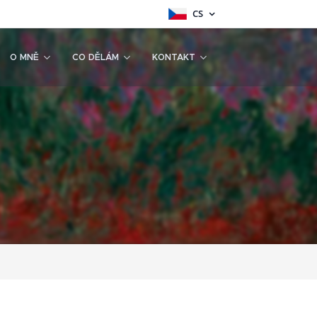
CS
O MNĚ
CO DĚLÁM
KONTAKT