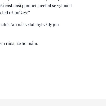
jší část naší pomoci, nechal se vyloučit
A teď už můžeš?"
ché. Ani náš vztah byl vždy jen
jsem ráda, že ho mám.