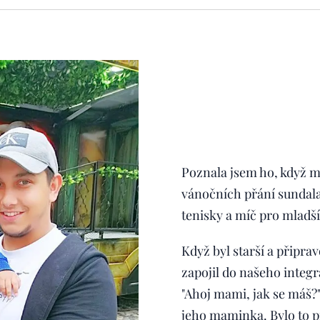
Poznala jsem ho, když m
vánočních přání sundala 
tenisky a míč pro mladš
Když byl starší a připr
zapojil do našeho integr
"Ahoj mami, jak se máš?
jeho maminka. Bylo to pr