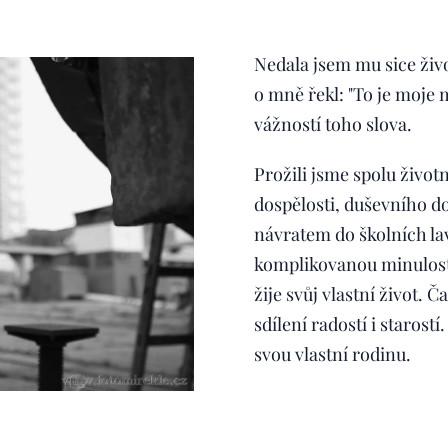
Nedala jsem mu sice živo
o mně řekl: "To je moje m
vážností toho slova.
Prožili jsme spolu život
dospělosti, duševního d
návratem do školních la
komplikovanou minulostí
žije svůj vlastní život. Č
sdílení radostí i starost
svou vlastní rodinu.