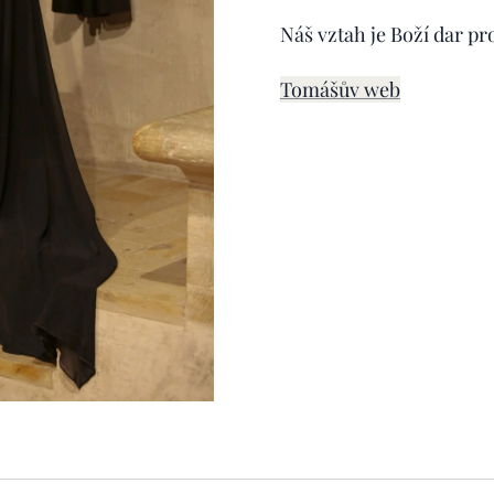
Náš vztah je Boží dar pr
Tomášův web