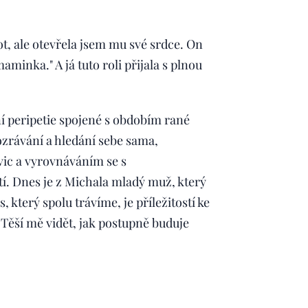
t, ale otevřela jsem mu své srdce. On
aminka." A já tuto roli přijala s plnou
ní peripetie spojené s obdobím rané
ozrávání a hledání sebe sama,
vic a vyrovnáváním se s
. Dnes je z Michala mladý muž, který
as, který spolu trávíme, je příležitostí ke
í. Těší mě vidět, jak postupně buduje