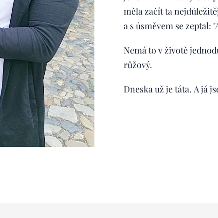
měla začít ta nejdůležitě
a s úsměvem se zeptal: "
Nemá to v životě jednodu
růžový.
Dneska už je táta. A já 