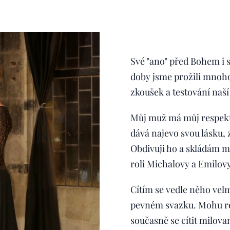
Své "ano" před Bohem i s
doby jsme prožili mnoho 
zkoušek a testování naší
Můj muž má můj respekt 
dává najevo svou lásku, z
Obdivuji ho a skládám mu
roli Michalovy a Emilo
Cítím se vedle něho vel
pevném svazku. Mohu rea
současně se cítit milov