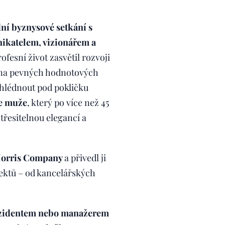
ní byznysové setkání s
ikatelem, vizionářem a
ofesní život zasvětil rozvoji
m na pevných hodnotových
ahlédnout pod pokličku
ie muže
, který po více než 45
otřesitelnou elegancí a
n Morris Company
a přivedl ji
jektů – od kancelářských
zidentem nebo manažerem