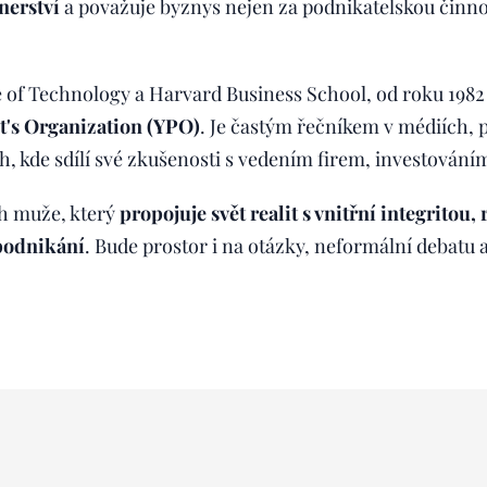
nerství
a považuje byznys nejen za podnikatelskou činnos
e of Technology a Harvard Business School, od roku 1982 
t's Organization (YPO)
. Je častým řečníkem v médiích, 
 kde sdílí své zkušenosti s vedením firem, investování
ěh muže, který
propojuje svět realit s vnitřní integritou
podnikání
. Bude prostor i na otázky, neformální debatu 