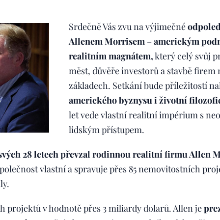
Srdečně Vás zvu na výjimečné
odpoled
Allenem Morrisem
–
americkým podn
realitním magnátem,
který celý svůj pr
měst, důvěře investorů a stavbě fire
základech. Setkání bude příležitostí n
amerického byznysu i životní filozof
let vede vlastní realitní impérium s ne
lidským přístupem.
svých 28 letech převzal rodinnou realitní firmu Alle
polečnost vlastní a spravuje přes 85 nemovitostních pro
ly.
 projektů v hodnotě přes 3 miliardy dolarů. Allen je
pre