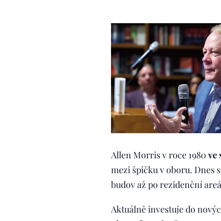
Allen Morris v roce 1980
ve 
mezi špičku v oboru. Dnes s
budov až po rezidenční areá
Aktuálně investuje do nových