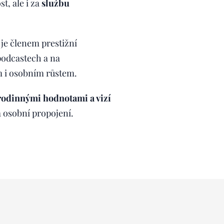
t, ale i za
službu
je členem prestižní
podcastech a na
m i osobním růstem.
, rodinnými hodnotami a vizí
a osobní propojení.