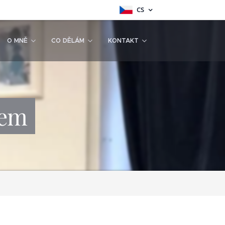
CS
O MNĚ
CO DĚLÁM
KONTAKT
sem