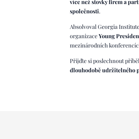
více než stovky firem a part
společnosti
.
Absolvoval Georgia Institut
organizace
Young Presiden
mezinárodních konferencích,
Přijďte si poslechnout příb
dlouhodobě udržitelného 